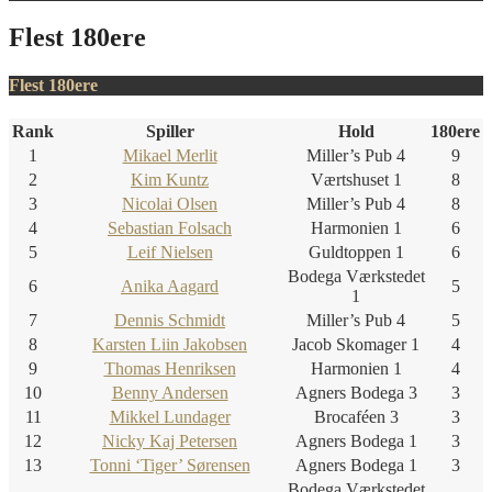
Flest 180ere
Flest 180ere
Rank
Spiller
Hold
180ere
1
Mikael Merlit
Miller’s Pub 4
9
2
Kim Kuntz
Værtshuset 1
8
3
Nicolai Olsen
Miller’s Pub 4
8
4
Sebastian Folsach
Harmonien 1
6
5
Leif Nielsen
Guldtoppen 1
6
Bodega Værkstedet
6
Anika Aagard
5
1
7
Dennis Schmidt
Miller’s Pub 4
5
8
Karsten Liin Jakobsen
Jacob Skomager 1
4
9
Thomas Henriksen
Harmonien 1
4
10
Benny Andersen
Agners Bodega 3
3
11
Mikkel Lundager
Brocaféen 3
3
12
Nicky Kaj Petersen
Agners Bodega 1
3
13
Tonni ‘Tiger’ Sørensen
Agners Bodega 1
3
Bodega Værkstedet