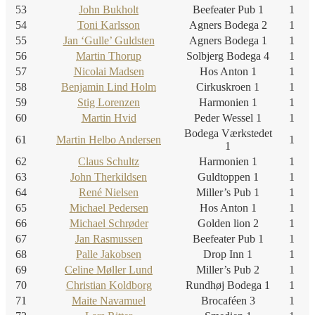
53
John Bukholt
Beefeater Pub 1
1
54
Toni Karlsson
Agners Bodega 2
1
55
Jan ‘Gulle’ Guldsten
Agners Bodega 1
1
56
Martin Thorup
Solbjerg Bodega 4
1
57
Nicolai Madsen
Hos Anton 1
1
58
Benjamin Lind Holm
Cirkuskroen 1
1
59
Stig Lorenzen
Harmonien 1
1
60
Martin Hvid
Peder Wessel 1
1
Bodega Værkstedet
61
Martin Helbo Andersen
1
1
62
Claus Schultz
Harmonien 1
1
63
John Therkildsen
Guldtoppen 1
1
64
René Nielsen
Miller’s Pub 1
1
65
Michael Pedersen
Hos Anton 1
1
66
Michael Schrøder
Golden lion 2
1
67
Jan Rasmussen
Beefeater Pub 1
1
68
Palle Jakobsen
Drop Inn 1
1
69
Celine Møller Lund
Miller’s Pub 2
1
70
Christian Koldborg
Rundhøj Bodega 1
1
71
Maite Navamuel
Brocaféen 3
1