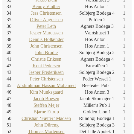
33
Benny Vinther
Hos Anton 1
1
34
Jess Christensen
Solbjerg Bodega 4
1
35
Oliver Augustsen
Pub’en 2
1
36
Peter Leth
Agners Bodega 3
1
37
Jesper Marcussen
Værtshuset 1
1
38
Dennis Hollænder
Hos Anton 1
1
39
John Christensen
Hos Anton 1
1
40
John Brodie
Solbjerg Bodega 2
1
41
Christie Eriksen
Agners Bodega 4
1
42
Kent Pedersen
Brocaféen 2
1
43
Jesper Frederiksen
Solbjerg Bodega 2
1
44
Peter Christensen
Peder Wessel 1
1
45
Abdirahman Hassan Mohamed
Beefeater Pub 1
1
46
Kim Munksgaard
Hos Anton 3
1
47
Jacob Boesen
Jacob Skomager 1
1
48
Steffen Mejer
Miller’s Pub 1
1
49
Bjarne Ettrup
Golden Lion 1
1
50
Christian ‘Fætter’ Madsen
Rundhøj Bodega 1
1
51
John Düreng
Solbjerg Bodega 3
1
52
Thomas Mortensen
Det Lille Apotek 1
1