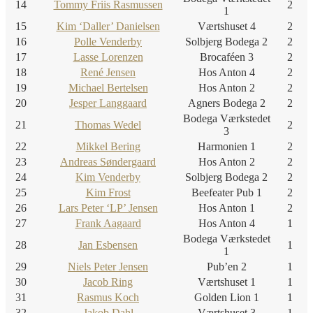
14
Tommy Friis Rasmussen
2
1
15
Kim ‘Daller’ Danielsen
Værtshuset 4
2
16
Polle Venderby
Solbjerg Bodega 2
2
17
Lasse Lorenzen
Brocaféen 3
2
18
René Jensen
Hos Anton 4
2
19
Michael Bertelsen
Hos Anton 2
2
20
Jesper Langgaard
Agners Bodega 2
2
Bodega Værkstedet
21
Thomas Wedel
2
3
22
Mikkel Bering
Harmonien 1
2
23
Andreas Søndergaard
Hos Anton 2
2
24
Kim Venderby
Solbjerg Bodega 2
2
25
Kim Frost
Beefeater Pub 1
2
26
Lars Peter ‘LP’ Jensen
Hos Anton 1
2
27
Frank Aagaard
Hos Anton 4
1
Bodega Værkstedet
28
Jan Esbensen
1
1
29
Niels Peter Jensen
Pub’en 2
1
30
Jacob Ring
Værtshuset 1
1
31
Rasmus Koch
Golden Lion 1
1
32
Jakob Dahl
Værtshuset 3
1