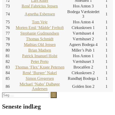
72
Lars Ritter
Smedien 1
1
73
René Fabricius Jepsen
Hos Anton 3
1
Bodega Værkstedet
74
Agnetha Esbensen
1
3
75
Tom Veje
Hos Anton 4
1
76
Morten Emil ‘Mådde’ Freltoft
Cirkuskroen 1
1
77
Stephanie Gudmundsen
Værtshuset 4
1
78
Thomas Schmidt
Værtshuset 2
1
79
Mathias Old Jensen
Agners Bodega 4
1
80
Brian Madsen
Miller’s Pub 1
1
81
Patrick Imanuel Holst
Hos Anton 1
1
82
Peter Perto
Værtshuset 3
1
83
Thomas ‘Flex’ Krage Petersen
Brocaféen 2
1
84
René ‘Burger’ Nakel
Cirkuskroen 2
1
85
Simon Gregersen
Rundhøj Bodega 1
1
Michael ‘Nabo’ Dalbøge
86
Golden lion 2
1
Andersen
Søg
efter:
Seneste indlæg