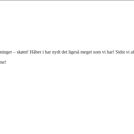
nger – skønt! Håber i har nydt det ligeså meget som vi har! Sidst vi 
rne!