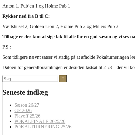
Anton 1, Pub’en 1 og Holme Pub 1
Rykker ned fra B til C:
Værtshuset 2, Golden Lion 2, Holme Pub 2 og Millers Pub 3.
Tilbage er der kun at sige tak til alle for en god sæson og vi ses n
P.S.:
Som tidligere nævnt satser vi stadig på at afholde Pokalturneringen lørd
Datoen for generalforsamlingen er desuden fastsat til 21/8 – der vil
Søg
efter:
Seneste indlæg
Sæson 26/27
GF 2026
Playoff 25/26
POKALFINALE 2025/26
POKALTURNERING 25/26