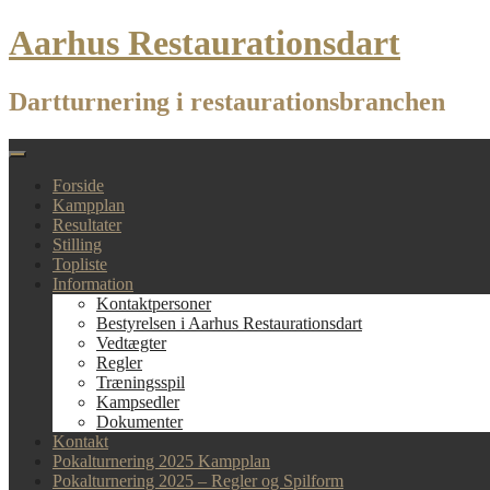
Skip
Aarhus Restaurationsdart
to
content
Dartturnering i restaurationsbranchen
Forside
Kampplan
Resultater
Stilling
Topliste
Information
Kontaktpersoner
Bestyrelsen i Aarhus Restaurationsdart
Vedtægter
Regler
Træningsspil
Kampsedler
Dokumenter
Kontakt
Pokalturnering 2025 Kampplan
Pokalturnering 2025 – Regler og Spilform