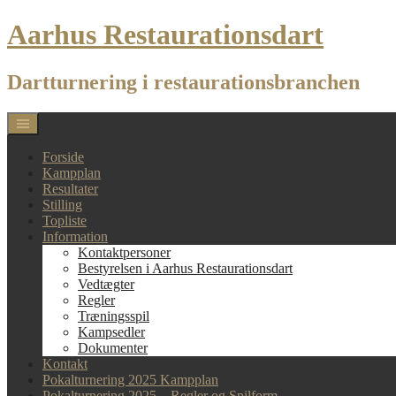
Skip
Aarhus Restaurationsdart
to
content
Dartturnering i restaurationsbranchen
Forside
Kampplan
Resultater
Stilling
Topliste
Information
Kontaktpersoner
Bestyrelsen i Aarhus Restaurationsdart
Vedtægter
Regler
Træningsspil
Kampsedler
Dokumenter
Kontakt
Pokalturnering 2025 Kampplan
Pokalturnering 2025 – Regler og Spilform