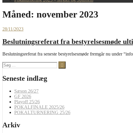
Måned:
november 2023
28/11/2023
Beslutningsreferat fra bestyrelsesmøde ul
Beslutningsreferat fra seneste bestyrelsesmøde fremgår nu under “inf
Søg
efter:
Seneste indlæg
Sæson 26/27
GF 2026
Playoff 25/26
POKALFINALE 2025/26
POKALTURNERING 25/26
Arkiv