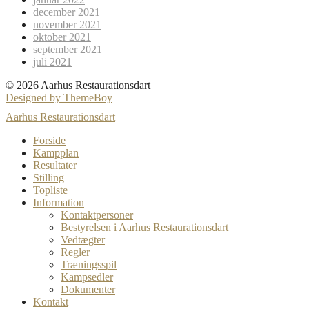
december 2021
november 2021
oktober 2021
september 2021
juli 2021
© 2026 Aarhus Restaurationsdart
Designed by ThemeBoy
Aarhus Restaurationsdart
Forside
Kampplan
Resultater
Stilling
Topliste
Information
Kontaktpersoner
Bestyrelsen i Aarhus Restaurationsdart
Vedtægter
Regler
Træningsspil
Kampsedler
Dokumenter
Kontakt