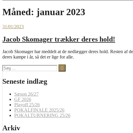
Måned:
januar 2023
31/01/2023
Jacob Skomager trækker deres hold!
Jacob Skomager har meddelt at de nedlægger deres hold. Resten af dere
deres kampe i år, så det er lige for alle.
Søg
efter:
Seneste indlæg
Sæson 26/27
GF 2026
Playoff 25/26
POKALFINALE 2025/26
POKALTURNERING 25/26
Arkiv