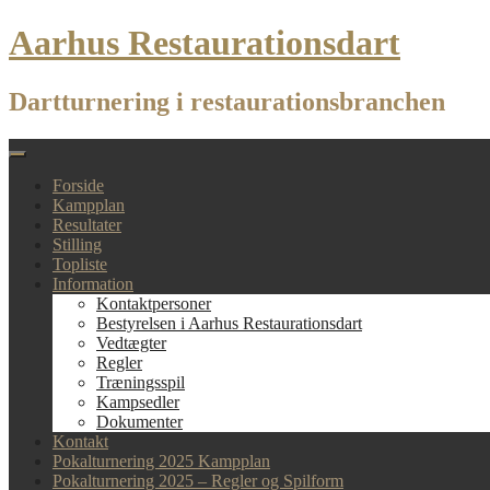
Skip
Aarhus Restaurationsdart
to
content
Dartturnering i restaurationsbranchen
Forside
Kampplan
Resultater
Stilling
Topliste
Information
Kontaktpersoner
Bestyrelsen i Aarhus Restaurationsdart
Vedtægter
Regler
Træningsspil
Kampsedler
Dokumenter
Kontakt
Pokalturnering 2025 Kampplan
Pokalturnering 2025 – Regler og Spilform