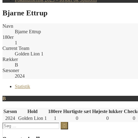
Bjarne Ettrup
Navn
Bjarne Ettrup
180er
1
Current Team
Golden Lion 1
Rækker
B
Sæsoner
2024
Statistik
B
Sæson
Hold
180ere
Hurtigste sæt
Højeste lukker
Check
2024
Golden Lion 1
1
0
0
0
Søg
efter: