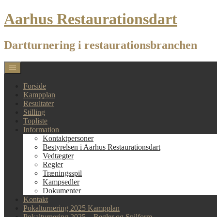
Skip
Aarhus Restaurationsdart
to
content
Dartturnering i restaurationsbranchen
Forside
Kampplan
Resultater
Stilling
Topliste
Information
Kontaktpersoner
Bestyrelsen i Aarhus Restaurationsdart
Vedtægter
Regler
Træningsspil
Kampsedler
Dokumenter
Kontakt
Pokalturnering 2025 Kampplan
Pokalturnering 2025 – Regler og Spilform