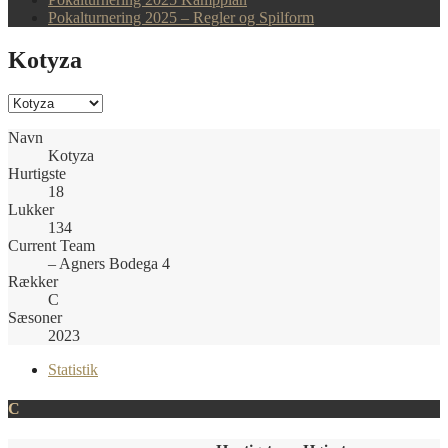
Pokalturnering 2025 – Regler og Spilform
Kotyza
Navn
Kotyza
Hurtigste
18
Lukker
134
Current Team
– Agners Bodega 4
Rækker
C
Sæsoner
2023
Statistik
C