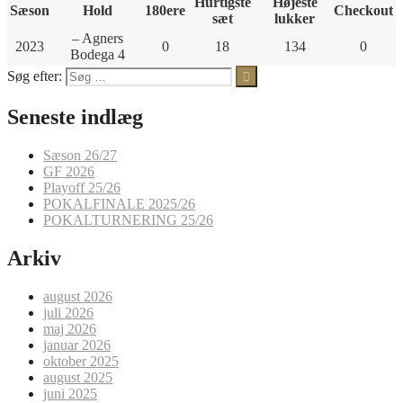
Hurtigste
Højeste
Sæson
Hold
180ere
Checkout
sæt
lukker
– Agners
2023
0
18
134
0
Bodega 4
Søg efter:
Seneste indlæg
Sæson 26/27
GF 2026
Playoff 25/26
POKALFINALE 2025/26
POKALTURNERING 25/26
Arkiv
august 2026
juli 2026
maj 2026
januar 2026
oktober 2025
august 2025
juni 2025