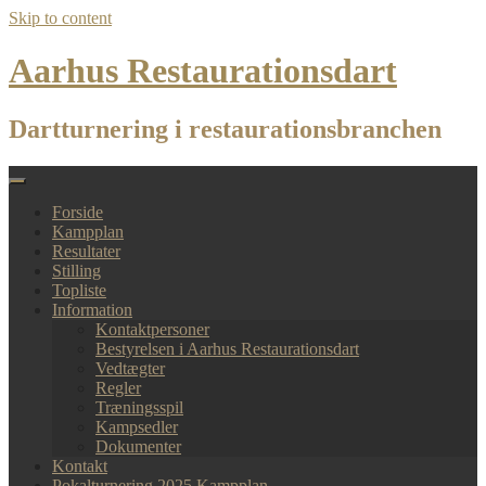
Skip to content
Aarhus Restaurationsdart
Dartturnering i restaurationsbranchen
Forside
Kampplan
Resultater
Stilling
Topliste
Information
Kontaktpersoner
Bestyrelsen i Aarhus Restaurationsdart
Vedtægter
Regler
Træningsspil
Kampsedler
Dokumenter
Kontakt
Pokalturnering 2025 Kampplan