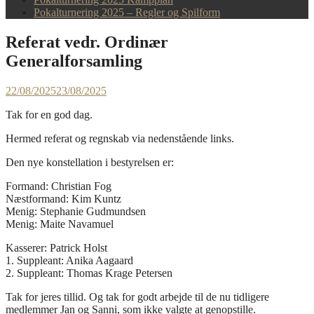
Pokalturnering 2025 – Regler og Spilform
Referat vedr. Ordinær
Generalforsamling
22/08/2025
23/08/2025
Tak for en god dag.
Hermed referat og regnskab via nedenstående links.
Den nye konstellation i bestyrelsen er:
Formand: Christian Fog
Næstformand: Kim Kuntz
Menig: Stephanie Gudmundsen
Menig: Maite Navamuel
Kasserer: Patrick Holst
1. Suppleant: Anika Aagaard
2. Suppleant: Thomas Krage Petersen
Tak for jeres tillid. Og tak for godt arbejde til de nu tidligere
medlemmer Jan og Sanni, som ikke valgte at genopstille.