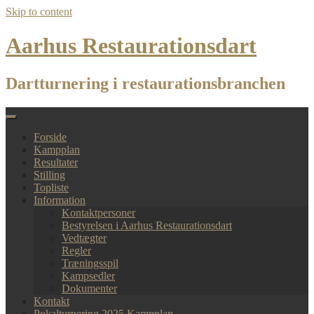
Skip to content
Aarhus Restaurationsdart
Dartturnering i restaurationsbranchen
Forside
Kampplan
Resultater
Stilling
Topliste
Information
Kontaktpersoner
Bestyrelsen i Aarhus Restaurationsdart
Vedtægter
Regler
Træningsspil
Kampsedler
Dokumenter
Kontakt
Pokalturnering 2025 Kampplan