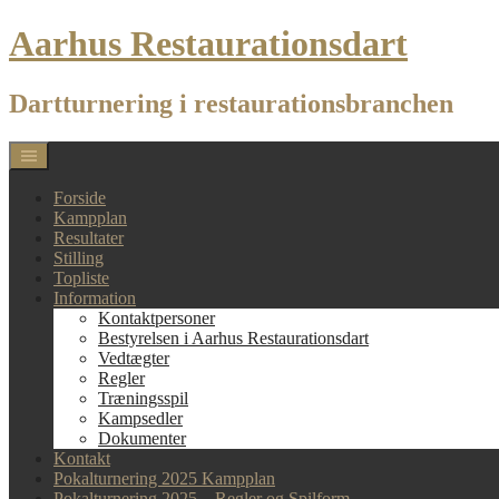
Skip
Aarhus Restaurationsdart
to
content
Dartturnering i restaurationsbranchen
Forside
Kampplan
Resultater
Stilling
Topliste
Information
Kontaktpersoner
Bestyrelsen i Aarhus Restaurationsdart
Vedtægter
Regler
Træningsspil
Kampsedler
Dokumenter
Kontakt
Pokalturnering 2025 Kampplan
Pokalturnering 2025 – Regler og Spilform