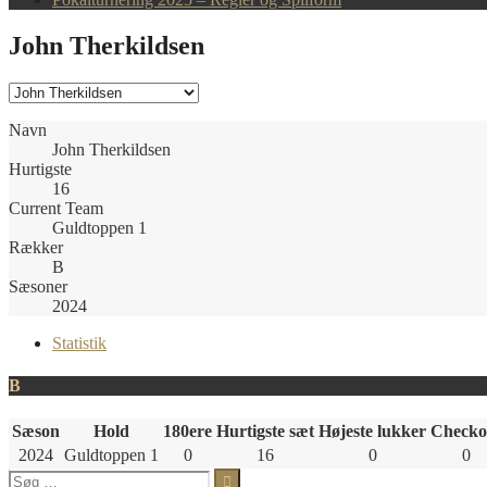
John Therkildsen
Navn
John Therkildsen
Hurtigste
16
Current Team
Guldtoppen 1
Rækker
B
Sæsoner
2024
Statistik
B
Sæson
Hold
180ere
Hurtigste sæt
Højeste lukker
Checko
2024
Guldtoppen 1
0
16
0
0
Søg