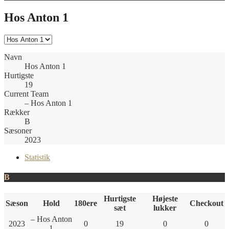
Hos Anton 1
Navn
Hos Anton 1
Hurtigste
19
Current Team
– Hos Anton 1
Rækker
B
Sæsoner
2023
Statistik
B
Hurtigste
Højeste
Sæson
Hold
180ere
Checkout
sæt
lukker
– Hos Anton
2023
0
19
0
0
1