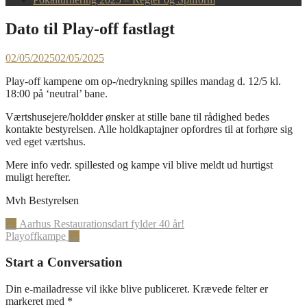
Dato til Play-off fastlagt
02/05/2025
02/05/2025
Play-off kampene om op-/nedrykning spilles mandag d. 12/5 kl.
18:00 på ‘neutral’ bane.
Værtshusejere/holdder ønsker at stille bane til rådighed bedes
kontakte bestyrelsen. Alle holdkaptajner opfordres til at forhøre sig
ved eget værtshus.
Mere info vedr. spillested og kampe vil blive meldt ud hurtigst
muligt herefter.
Mvh Bestyrelsen
Post
←
Aarhus Restaurationsdart fylder 40 år!
Playoffkampe
→
navigation
Start a Conversation
Din e-mailadresse vil ikke blive publiceret.
Krævede felter er
markeret med
*