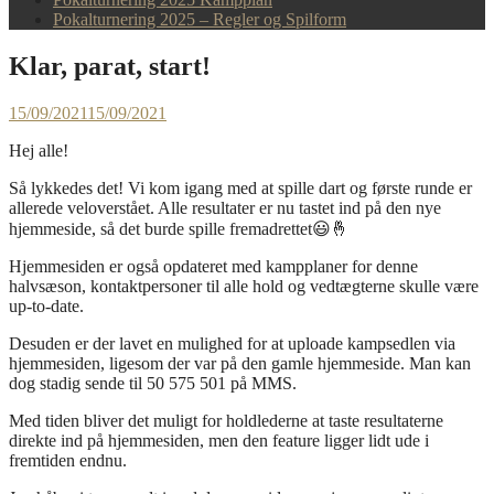
Pokalturnering 2025 – Regler og Spilform
Klar, parat, start!
15/09/2021
15/09/2021
Hej alle!
Så lykkedes det! Vi kom igang med at spille dart og første runde er
allerede veloverstået. Alle resultater er nu tastet ind på den nye
hjemmeside, så det burde spille fremadrettet😃🤞
Hjemmesiden er også opdateret med kampplaner for denne
halvsæson, kontaktpersoner til alle hold og vedtægterne skulle være
up-to-date.
Desuden er der lavet en mulighed for at uploade kampsedlen via
hjemmesiden, ligesom der var på den gamle hjemmeside. Man kan
dog stadig sende til 50 575 501 på MMS.
Med tiden bliver det muligt for holdlederne at taste resultaterne
direkte ind på hjemmesiden, men den feature ligger lidt ude i
fremtiden endnu.