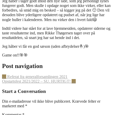
Jeg håber i tager godt imod den nye side, som jeg personligt synes
fungerer godt. Men skulle i opdage noget som ikke virker, eller kan
forbedres, så smid mig en besked – så kigger jeg på det 🙂 Den vil
desuden blive yderligere opdateret og pudset af, når jeg lige har
nogle huller i kalenderen. Men nu virker den i hvert fald😃
Indtil videre har stået for at lave hjemmesiden, opdaterer siderne og
taste resultaterne ind, men Rikke Thøgersen tager over på
resultatdelen, så snart jeg har sat hende ind i det.
Jeg håber vi får en god sæson (uden afbrydelser🤞)🎯
Game on!!🎯🎯
Post navigation
←
Referat fra generalforsamlingen 2021
Opstartsfest 2021/2022 – SU. HURTIGT!
→
Start a Conversation
Din e-mailadresse vil ikke blive publiceret.
Krævede felter er
markeret med
*
Kommentar
*