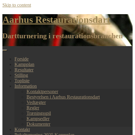
Skip to content
Aarhus Restaurationsdart
Dartturnering i restaurationsbranchen
Forside
Kampplan
Resultater
Stilling
Topliste
Information
Kontaktpersoner
Bestyrelsen i Aarhus Restaurationsdart
Vedtægter
Regler
Træningsspil
Kampsedler
Dokumenter
Kontakt
Pokalturnering 2025 Kampplan