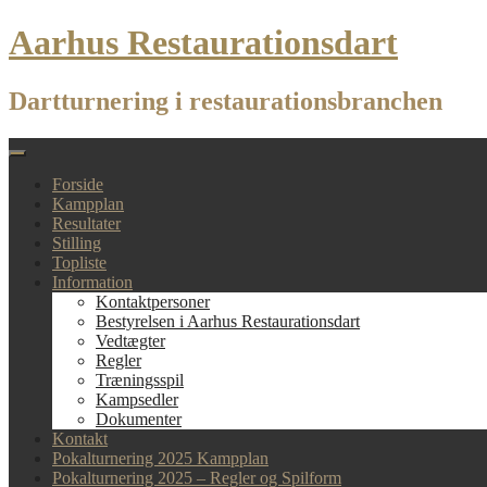
Skip
Aarhus Restaurationsdart
to
content
Dartturnering i restaurationsbranchen
Forside
Kampplan
Resultater
Stilling
Topliste
Information
Kontaktpersoner
Bestyrelsen i Aarhus Restaurationsdart
Vedtægter
Regler
Træningsspil
Kampsedler
Dokumenter
Kontakt
Pokalturnering 2025 Kampplan
Pokalturnering 2025 – Regler og Spilform