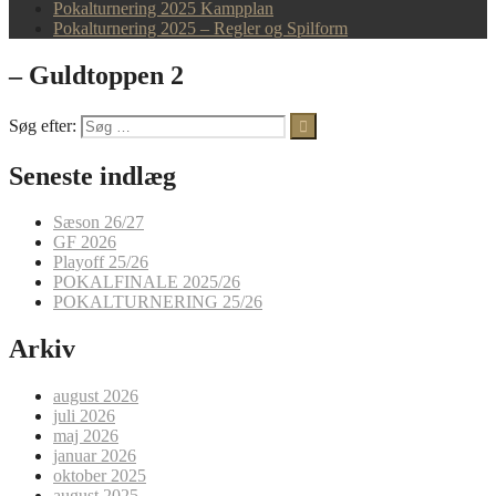
Pokalturnering 2025 Kampplan
Pokalturnering 2025 – Regler og Spilform
– Guldtoppen 2
Søg efter:
Seneste indlæg
Sæson 26/27
GF 2026
Playoff 25/26
POKALFINALE 2025/26
POKALTURNERING 25/26
Arkiv
august 2026
juli 2026
maj 2026
januar 2026
oktober 2025
august 2025