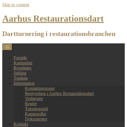
Skip to content
Aarhus Restaurationsdart
Dartturnering i restaurationsbranchen
Forside
Kampplan
Resultater
Stilling
Topliste
Information
Kontaktpersoner
Bestyrelsen i Aarhus Restaurationsdart
Vedtægter
Regler
Træningsspil
Kampsedler
Dokumenter
Kontakt