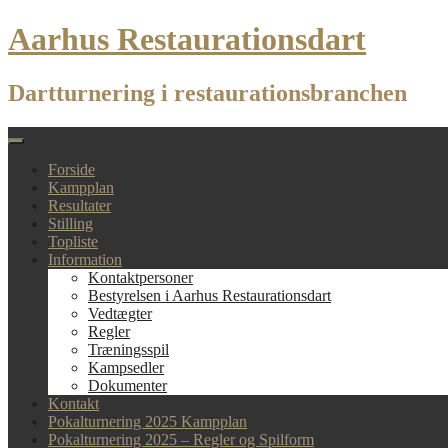
Skip
Aarhus Restaurationsdart
to
content
Dartturnering i restaurationsbranchen
Forside
Kampplan
Resultater
Stilling
Topliste
Information
Kontaktpersoner
Bestyrelsen i Aarhus Restaurationsdart
Vedtægter
Regler
Træningsspil
Kampsedler
Dokumenter
Kontakt
Pokalturnering 2025 Kampplan
Pokalturnering 2025 – Regler og Spilform