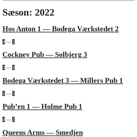
Sæson:
2022
Hos Anton 1 — Bodega Værkstedet 2
4
—
2
Cockney Pub — Solbjerg 3
3
—
3
Bodega Værkstedet 3 — Millers Pub 1
1
—
5
Pub’en 1 — Holme Pub 1
4
—
2
Queens Arms — Smedjen