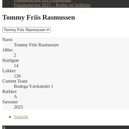
Pokalturnering 2025 – Regler og Spilform
Tommy Friis Rasmussen
Navn
Tommy Friis Rasmussen
180er
2
Hurtigste
14
Lukker
126
Current Team
Bodega Værkstedet 1
Rækker
A
Sæsoner
2025
Statistik
A