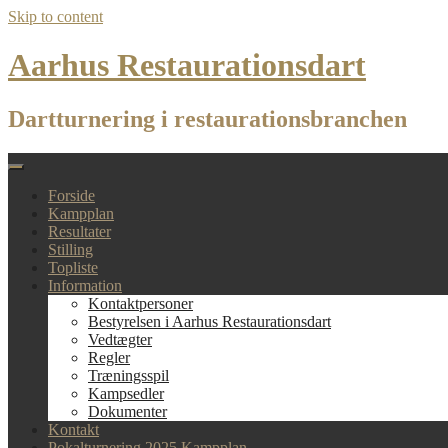
Skip to content
Aarhus Restaurationsdart
Dartturnering i restaurationsbranchen
Forside
Kampplan
Resultater
Stilling
Topliste
Information
Kontaktpersoner
Bestyrelsen i Aarhus Restaurationsdart
Vedtægter
Regler
Træningsspil
Kampsedler
Dokumenter
Kontakt
Pokalturnering 2025 Kampplan