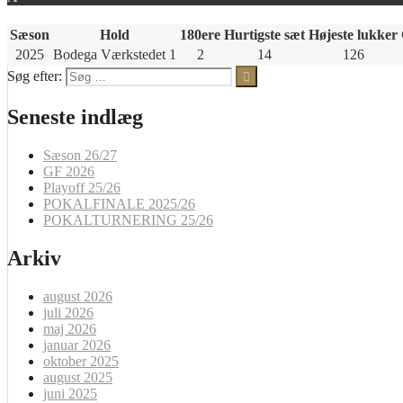
Sæson
Hold
180ere
Hurtigste sæt
Højeste lukker
2025
Bodega Værkstedet 1
2
14
126
Søg efter:
Seneste indlæg
Sæson 26/27
GF 2026
Playoff 25/26
POKALFINALE 2025/26
POKALTURNERING 25/26
Arkiv
august 2026
juli 2026
maj 2026
januar 2026
oktober 2025
august 2025
juni 2025