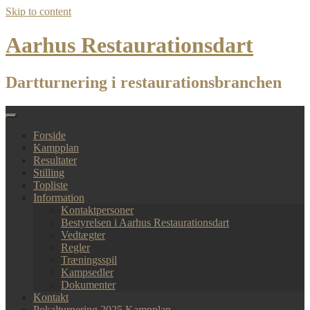
Skip to content
Aarhus Restaurationsdart
Dartturnering i restaurationsbranchen
Forside
Kampplan
Resultater
Stilling
Topliste
Information
Kontaktpersoner
Bestyrelsen i Aarhus Restaurationsdart
Vedtægter
Regler
Træningsspil
Kampsedler
Dokumenter
Kontakt
Pokalturnering 2025 Kampplan