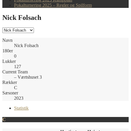
Pokalturnering 2025 – Regler og Spilform
Nick Folsach
Navn
Nick Folsach
180er
0
Lukker
127
Current Team
– Værtshuset 3
Rækker
C
Sæsoner
2023
Statistik
C