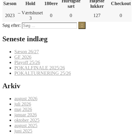
Hurtigste
Højeste
Sæson
Hold
180ere
Checkout
sæt
lukker
– Værtshuset
2023
0
0
127
0
3
Søg efter:
Seneste indlæg
Sæson 26/27
GF 2026
Playoff 25/26
POKALFINALE 2025/26
POKALTURNERING 25/26
Arkiv
august 2026
juli 2026
maj 2026
januar 2026
oktober 2025
august 2025
juni 2025