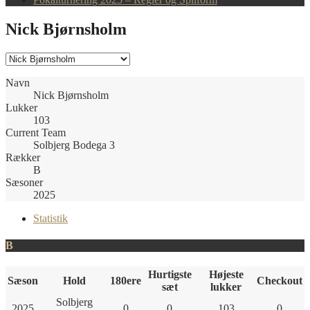
Nick Bjørnsholm
Navn
Nick Bjørnsholm
Lukker
103
Current Team
Solbjerg Bodega 3
Rækker
B
Sæsoner
2025
Statistik
B
Hurtigste
Højeste
Sæson
Hold
180ere
Checkout
sæt
lukker
Solbjerg
2025
0
0
103
0