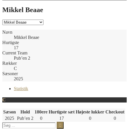
Mikkel Beaae
Navn
Mikkel Beaae
Hurtigste
17
Current Team
Pub’en 2
Rækker
C
Sæsoner
2025
Statistik
C
Sæson
Hold
180ere
Hurtigste sæt
Højeste lukker
Checkout
2025
Pub’en 2
0
17
0
0
Søg