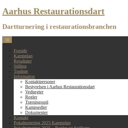
Skip
Aarhus Restaurationsdart
to
content
Dartturnering i restaurationsbranchen
Forside
Kampplan
Resultater
Stilling
Topliste
Information
Kontaktpersoner
Bestyrelsen i Aarhus Restaurationsdart
Vedtægter
Regler
Træningsspil
Kampsedler
Dokumenter
Kontakt
Pokalturnering 2025 Kampplan
Pokalturnering 2025 – Regler og Spilform