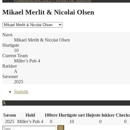
Mikael Merlit & Nicolai Olsen
Navn
Mikael Merlit & Nicolai Olsen
Hurtigste
10
Current Team
Miller’s Pub 4
Rækker
A
Sæsoner
2025
Statistik
A
Sæson
Hold
180ere
Hurtigste sæt
Højeste lukker
Check
2025
Miller’s Pub 4
0
10
0
0
Søg