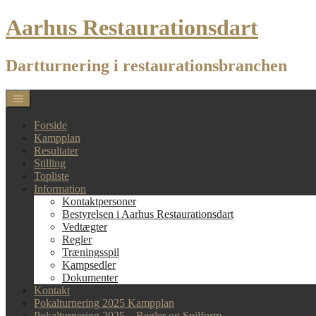
Skip
Aarhus Restaurationsdart
to
content
Dartturnering i restaurationsbranchen
Forside
Kampplan
Resultater
Stilling
Topliste
Information
Kontaktpersoner
Bestyrelsen i Aarhus Restaurationsdart
Vedtægter
Regler
Træningsspil
Kampsedler
Dokumenter
Kontakt
Pokalturnering 2025 Kampplan
Pokalturnering 2025 – Regler og Spilform