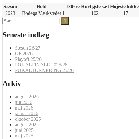
Sæson
Hold
180ere
Hurtigste sæt
Højeste lukke
2023
– Bodega Værkstedet 1
1
102
17
Søg
efter:
Seneste indlæg
Sæson 26/27
GF 2026
Playoff 25/26
POKALFINALE 2025/26
POKALTURNERING 25/26
Arkiv
august 2026
juli 2026
maj 2026
januar 2026
oktober 2025
august 2025
juni 2025
maj 2025