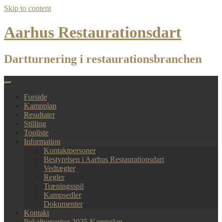
Skip to content
Aarhus Restaurationsdart
Dartturnering i restaurationsbranchen
Forside
Kampplan
Resultater
Stilling
Topliste
Information
Kontaktpersoner
Bestyrelsen i Aarhus Restaurationsdart
Vedtægter
Regler
Træningsspil
Kampsedler
Dokumenter
Kontakt
Pokalturnering 2025 Kampplan