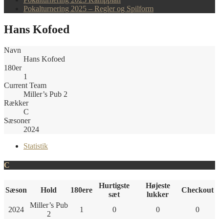
Pokalturnering 2025 – Regler og Spilform
Hans Kofoed
Navn
Hans Kofoed
180er
1
Current Team
Miller’s Pub 2
Rækker
C
Sæsoner
2024
Statistik
C
Hurtigste
Højeste
Sæson
Hold
180ere
Checkout
sæt
lukker
Miller’s Pub
2024
1
0
0
0
2