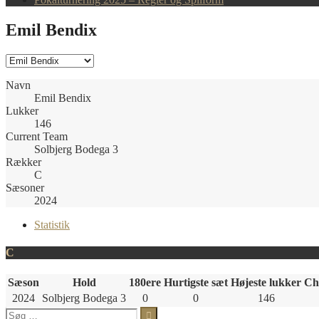
Emil Bendix
Navn
Emil Bendix
Lukker
146
Current Team
Solbjerg Bodega 3
Rækker
C
Sæsoner
2024
Statistik
C
Sæson
Hold
180ere
Hurtigste sæt
Højeste lukker
Ch
2024
Solbjerg Bodega 3
0
0
146
Søg