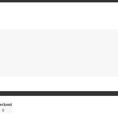
eckout
0