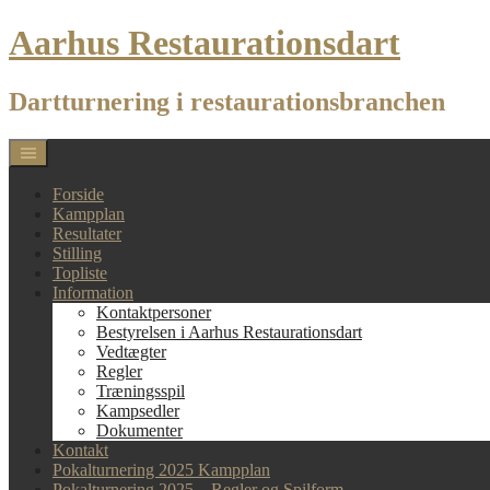
Skip
Aarhus Restaurationsdart
to
content
Dartturnering i restaurationsbranchen
Forside
Kampplan
Resultater
Stilling
Topliste
Information
Kontaktpersoner
Bestyrelsen i Aarhus Restaurationsdart
Vedtægter
Regler
Træningsspil
Kampsedler
Dokumenter
Kontakt
Pokalturnering 2025 Kampplan
Pokalturnering 2025 – Regler og Spilform