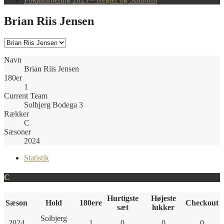
Brian Riis Jensen
Navn
Brian Riis Jensen
180er
1
Current Team
Solbjerg Bodega 3
Rækker
C
Sæsoner
2024
Statistik
C
Hurtigste
Højeste
Sæson
Hold
180ere
Checkout
sæt
lukker
Solbjerg
2024
1
0
0
0