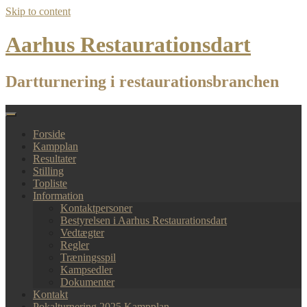
Skip to content
Aarhus Restaurationsdart
Dartturnering i restaurationsbranchen
Forside
Kampplan
Resultater
Stilling
Topliste
Information
Kontaktpersoner
Bestyrelsen i Aarhus Restaurationsdart
Vedtægter
Regler
Træningsspil
Kampsedler
Dokumenter
Kontakt
Pokalturnering 2025 Kampplan