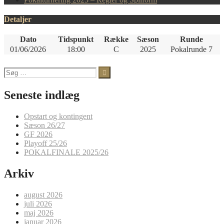
Detaljer
Dato
Tidspunkt
Række
Sæson
Runde
01/06/2026
18:00
C
2025
Pokalrunde 7
Søg
efter:
Seneste indlæg
Opstart og kontingent
Sæson 26/27
GF 2026
Playoff 25/26
POKALFINALE 2025/26
Arkiv
august 2026
juli 2026
maj 2026
januar 2026