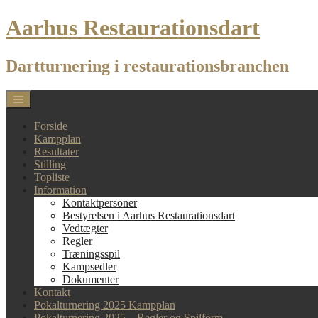
Skip
Aarhus Restaurationsdart
to
content
Dartturnering i restaurationsbranchen
Forside
Kampplan
Resultater
Stilling
Topliste
Information
Kontaktpersoner
Bestyrelsen i Aarhus Restaurationsdart
Vedtægter
Regler
Træningsspil
Kampsedler
Dokumenter
Kontakt
Pokalturnering 2025 Kampplan
Pokalturnering 2025 – Regler og Spilform