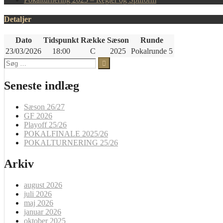
Detaljer
Dato
Tidspunkt
Række
Sæson
Runde
23/03/2026
18:00
C
2025
Pokalrunde 5
Søg
efter:
Seneste indlæg
Sæson 26/27
GF 2026
Playoff 25/26
POKALFINALE 2025/26
POKALTURNERING 25/26
Arkiv
august 2026
juli 2026
maj 2026
januar 2026
oktober 2025