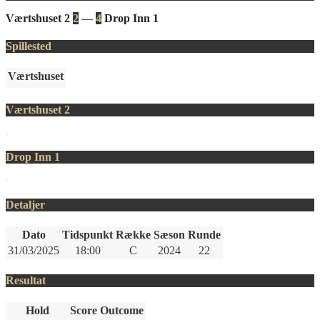
Værtshuset 2
2
—
4
Drop Inn 1
Spillested
Værtshuset
Værtshuset 2
Drop Inn 1
Detaljer
Dato
Tidspunkt
Række
Sæson
Runde
31/03/2025
18:00
C
2024
22
Resultat
Hold
Score
Outcome