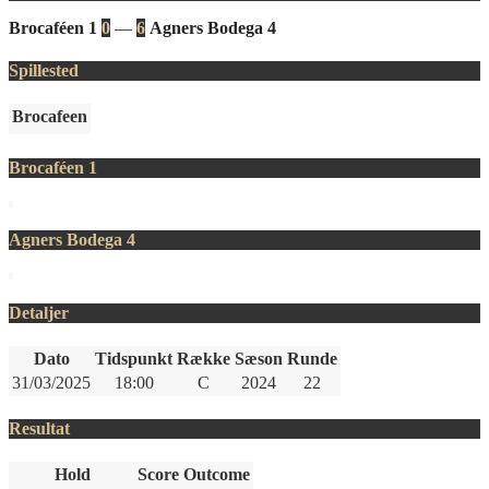
Brocaféen 1
0
—
6
Agners Bodega 4
Spillested
Brocafeen
Brocaféen 1
Agners Bodega 4
Detaljer
Dato
Tidspunkt
Række
Sæson
Runde
31/03/2025
18:00
C
2024
22
Resultat
Hold
Score
Outcome