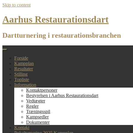
Skip to content
Aarhus Restaurationsdart
Dartturnering i restaurationsbranchen
Forside
Kampplan
Resultater
Stilling
Topliste
Information
Kontaktpersoner
Bestyrelsen i Aarhus Restaurationsdart
Vedtægter
Regler
Træningsspil
Kampsedler
Dokumenter
Kontakt
Pokalturnering 2025 Kampplan