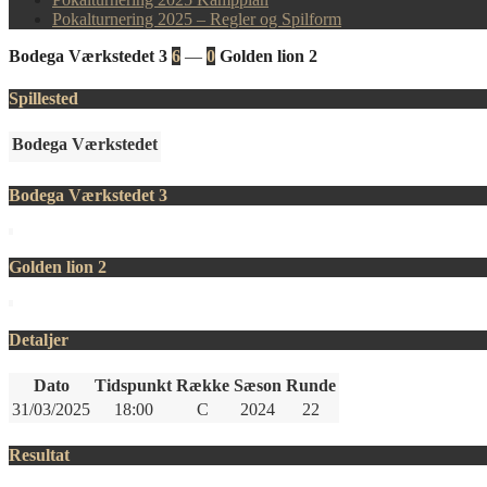
Pokalturnering 2025 – Regler og Spilform
Bodega Værkstedet 3
6
—
0
Golden lion 2
Spillested
Bodega Værkstedet
Bodega Værkstedet 3
Golden lion 2
Detaljer
Dato
Tidspunkt
Række
Sæson
Runde
31/03/2025
18:00
C
2024
22
Resultat