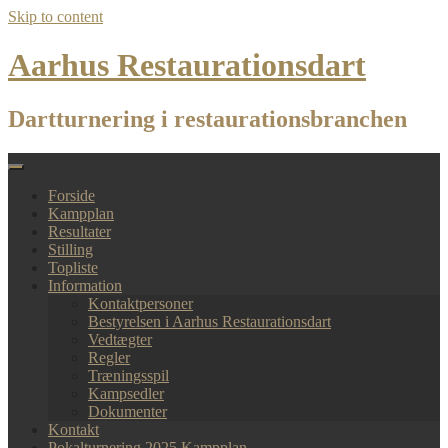
Skip to content
Aarhus Restaurationsdart
Dartturnering i restaurationsbranchen
Forside
Kampplan
Resultater
Stilling
Topliste
Information
Kontaktpersoner
Bestyrelsen i Aarhus Restaurationsdart
Vedtægter
Regler
Træningsspil
Kampsedler
Dokumenter
Kontakt
Pokalturnering 2025 Kampplan