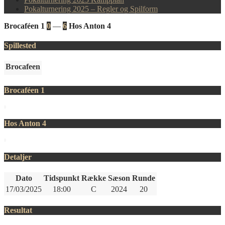
Pokalturnering 2025 – Regler og Spilform
Brocaféen 1
0
—
6
Hos Anton 4
Spillested
Brocafeen
Brocaféen 1
Hos Anton 4
Detaljer
Dato
Tidspunkt
Række
Sæson
Runde
17/03/2025
18:00
C
2024
20
Resultat