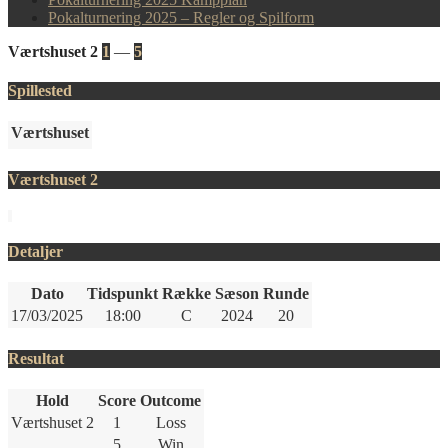
Pokalturnering 2025 – Regler og Spilform
Værtshuset 2
1
—
5
Spillested
Værtshuset
Værtshuset 2
Detaljer
Dato
Tidspunkt
Række
Sæson
Runde
17/03/2025
18:00
C
2024
20
Resultat
Hold
Score
Outcome
Værtshuset 2
1
Loss
5
Win