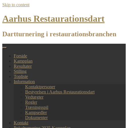
Skip to content
Aarhus Restaurationsdart
Dartturnering i restaurationsbranchen
Forside
Kampplan
Resultater
Stilling
Topliste
Information
Kontaktpersoner
Bestyrelsen i Aarhus Restaurationsdart
Vedtægter
Regler
Træningsspil
Kampsedler
Dokumenter
Kontakt
Pokalturnering 2025 Kampplan