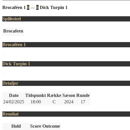
Brocaféen 1
0
—
6
Dick Turpin 1
Spillested
Brocafeen
Brocaféen 1
Dick Turpin 1
Detaljer
Dato
Tidspunkt
Række
Sæson
Runde
24/02/2025
18:00
C
2024
17
Resultat
Hold
Score
Outcome