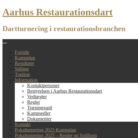
Skip
Aarhus Restaurationsdart
to
content
Dartturnering i restaurationsbranchen
Forside
Kampplan
Resultater
Stilling
Topliste
Information
Kontaktpersoner
Bestyrelsen i Aarhus Restaurationsdart
Vedtægter
Regler
Træningsspil
Kampsedler
Dokumenter
Kontakt
Pokalturnering 2025 Kampplan
Pokalturnering 2025 – Regler og Spilform