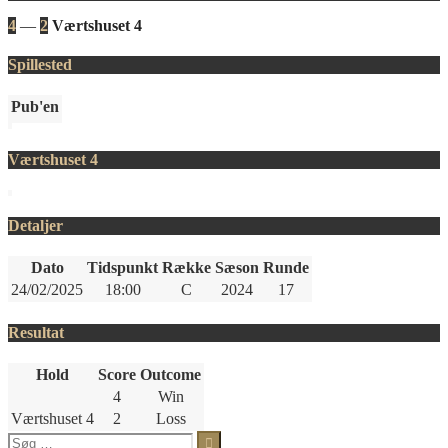
4
—
2
Værtshuset 4
Spillested
Pub'en
Værtshuset 4
Detaljer
Dato
Tidspunkt
Række
Sæson
Runde
24/02/2025
18:00
C
2024
17
Resultat
Hold
Score
Outcome
4
Win
Værtshuset 4
2
Loss
Søg