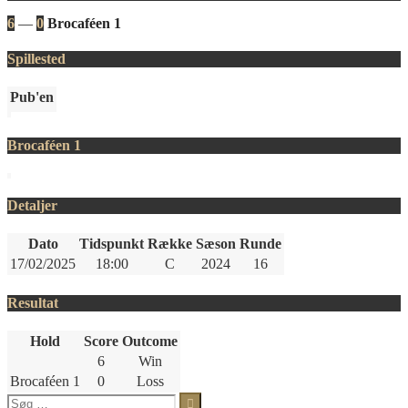
6
—
0
Brocaféen 1
Spillested
Pub'en
Brocaféen 1
Detaljer
Dato
Tidspunkt
Række
Sæson
Runde
17/02/2025
18:00
C
2024
16
Resultat
Hold
Score
Outcome
6
Win
Brocaféen 1
0
Loss
Søg