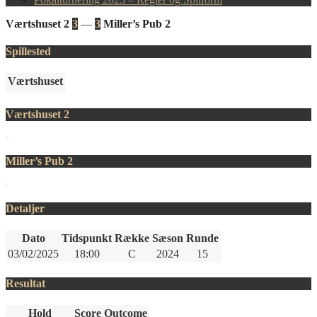
Værtshuset 2
3
—
3
Miller’s Pub 2
Spillested
Værtshuset
Værtshuset 2
Miller’s Pub 2
Detaljer
Dato
Tidspunkt
Række
Sæson
Runde
03/02/2025
18:00
C
2024
15
Resultat
Hold
Score
Outcome