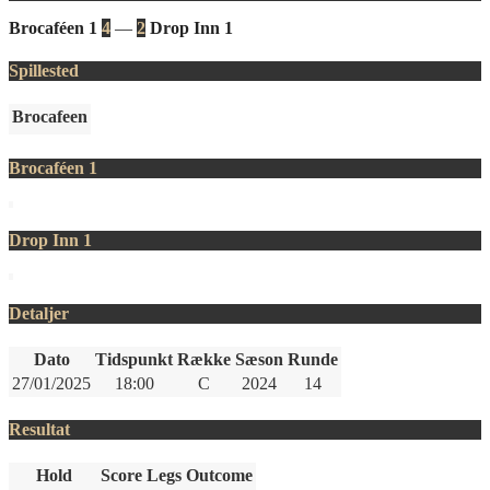
Brocaféen 1
4
—
2
Drop Inn 1
Spillested
Brocafeen
Brocaféen 1
Drop Inn 1
Detaljer
Dato
Tidspunkt
Række
Sæson
Runde
27/01/2025
18:00
C
2024
14
Resultat
Hold
Score
Legs
Outcome