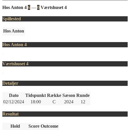
Hos Anton 4
6
—
0
Værtshuset 4
Spillested
Hos Anton
Hos Anton 4
Værtshuset 4
Detaljer
Dato
Tidspunkt
Række
Sæson
Runde
02/12/2024
18:00
C
2024
12
Resultat
Hold
Score
Outcome