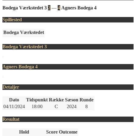
Bodega Værkstedet 3
2
—
4
Agners Bodega 4
Spillested
Bodega Værkstedet
Bodega Værkstedet 3
Agners Bodega 4
Detaljer
Dato
Tidspunkt
Række
Sæson
Runde
04/11/2024
18:00
C
2024
8
Resultat
Hold
Score
Outcome