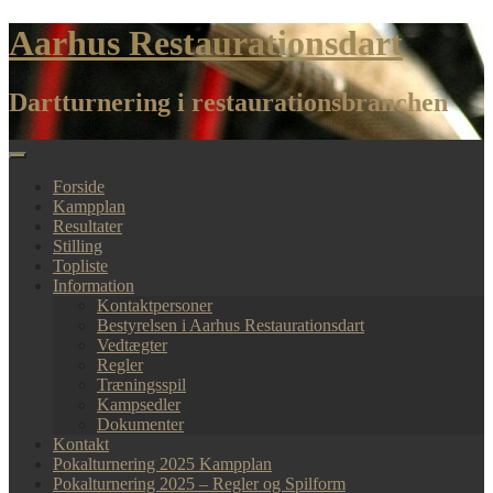
Skip
Aarhus Restaurationsdart
to
content
Dartturnering i restaurationsbranchen
Forside
Kampplan
Resultater
Stilling
Topliste
Information
Kontaktpersoner
Bestyrelsen i Aarhus Restaurationsdart
Vedtægter
Regler
Træningsspil
Kampsedler
Dokumenter
Kontakt
Pokalturnering 2025 Kampplan
Pokalturnering 2025 – Regler og Spilform