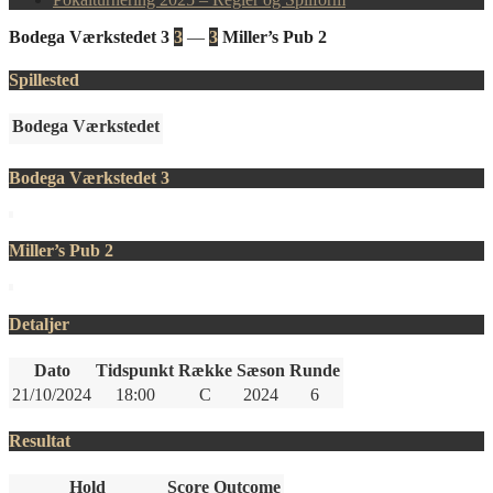
Bodega Værkstedet 3
3
—
3
Miller’s Pub 2
Spillested
Bodega Værkstedet
Bodega Værkstedet 3
Miller’s Pub 2
Detaljer
Dato
Tidspunkt
Række
Sæson
Runde
21/10/2024
18:00
C
2024
6
Resultat
Hold
Score
Outcome