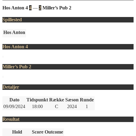
Hos Anton 4
4
—
2
Miller’s Pub 2
Spillested
Hos Anton
Hos Anton 4
Miller’s Pub 2
Detaljer
Dato
Tidspunkt
Række
Sæson
Runde
09/09/2024
18:00
C
2024
1
Resultat
Hold
Score
Outcome