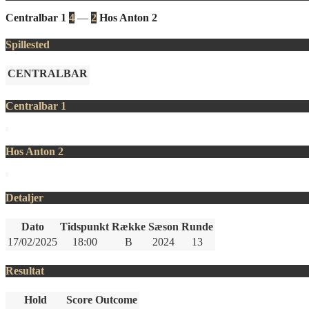
Centralbar 1
4
—
2
Hos Anton 2
Spillested
CENTRALBAR
Centralbar 1
Hos Anton 2
Detaljer
Dato
Tidspunkt
Række
Sæson
Runde
17/02/2025
18:00
B
2024
13
Resultat
Hold
Score
Outcome