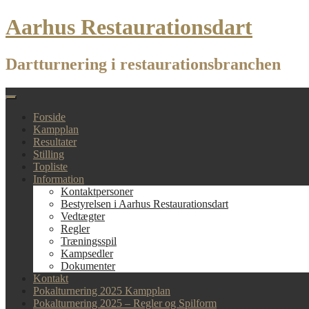
Skip
Aarhus Restaurationsdart
to
content
Dartturnering i restaurationsbranchen
Forside
Kampplan
Resultater
Stilling
Topliste
Information
Kontaktpersoner
Bestyrelsen i Aarhus Restaurationsdart
Vedtægter
Regler
Træningsspil
Kampsedler
Dokumenter
Kontakt
Pokalturnering 2025 Kampplan
Pokalturnering 2025 – Regler og Spilform