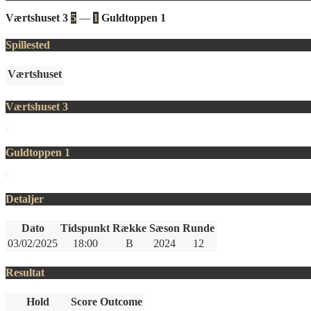
Værtshuset 3
5
—
1
Guldtoppen 1
Spillested
Værtshuset
Værtshuset 3
Guldtoppen 1
Detaljer
Dato
Tidspunkt
Række
Sæson
Runde
03/02/2025
18:00
B
2024
12
Resultat
Hold
Score
Outcome