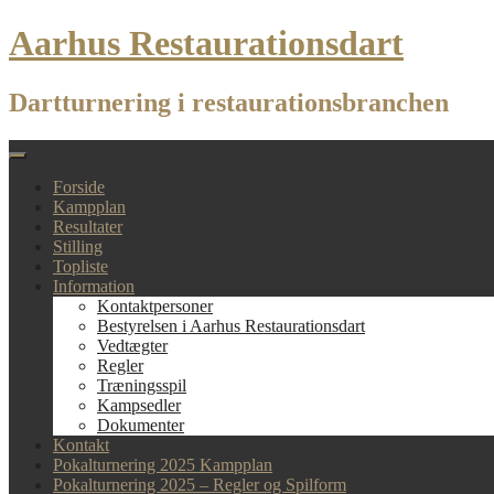
Skip
Aarhus Restaurationsdart
to
content
Dartturnering i restaurationsbranchen
Forside
Kampplan
Resultater
Stilling
Topliste
Information
Kontaktpersoner
Bestyrelsen i Aarhus Restaurationsdart
Vedtægter
Regler
Træningsspil
Kampsedler
Dokumenter
Kontakt
Pokalturnering 2025 Kampplan
Pokalturnering 2025 – Regler og Spilform