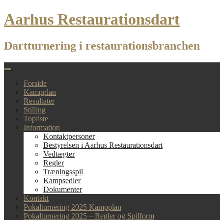
Skip
Aarhus Restaurationsdart
to
content
Dartturnering i restaurationsbranchen
Forside
Kampplan
Resultater
Stilling
Topliste
Information
Kontaktpersoner
Bestyrelsen i Aarhus Restaurationsdart
Vedtægter
Regler
Træningsspil
Kampsedler
Dokumenter
Kontakt
Pokalturnering 2025 Kampplan
Pokalturnering 2025 – Regler og Spilform