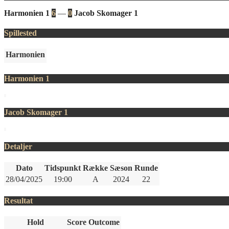
Harmonien 1
6
—
0
Jacob Skomager 1
Spillested
Harmonien
Harmonien 1
Jacob Skomager 1
Detaljer
Dato
Tidspunkt
Række
Sæson
Runde
28/04/2025
19:00
A
2024
22
Resultat
Hold
Score
Outcome