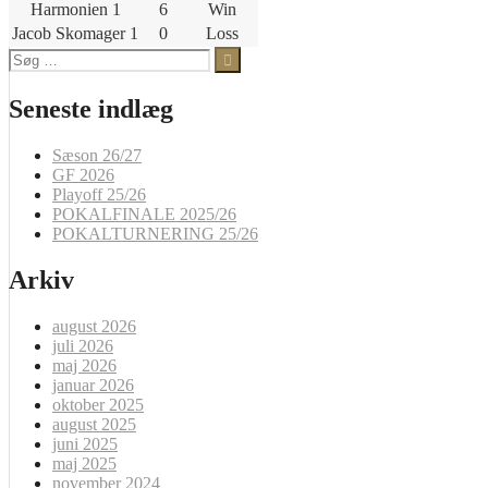
Harmonien 1
6
Win
Jacob Skomager 1
0
Loss
Søg
efter:
Seneste indlæg
Sæson 26/27
GF 2026
Playoff 25/26
POKALFINALE 2025/26
POKALTURNERING 25/26
Arkiv
august 2026
juli 2026
maj 2026
januar 2026
oktober 2025
august 2025
juni 2025
maj 2025
november 2024