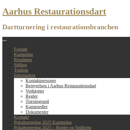
Skip
Aarhus Restaurationsdart
to
content
Dartturnering i restaurationsbranchen
Forside
Kampplan
Resultater
Stilling
Topliste
Information
Kontaktpersoner
Bestyrelsen i Aarhus Restaurationsdart
Vedtægter
Regler
Træningsspil
Kampsedler
Dokumenter
Kontakt
Pokalturnering 2025 Kampplan
Pokalturnering 2025 – Regler og Spilform