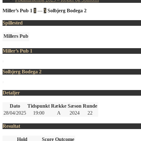
Miller’s Pub 1
1
—
5
Solbjerg Bodega 2
Spillested
Millers Pub
Miller’s Pub 1
Solbjerg Bodega 2
Detaljer
Dato
Tidspunkt
Række
Sæson
Runde
28/04/2025
19:00
A
2024
22
Resultat
Hold
Score
Outcome