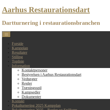
Skip
Aarhus Restaurationsdart
to
content
Dartturnering i restaurationsbranchen
Forside
Kampplan
Resultater
Stilling
Topliste
Information
Kontaktpersoner
Bestyrelsen i Aarhus Restaurationsdart
Vedtægter
Regler
Træningsspil
Kampsedler
Dokumenter
Kontakt
Pokalturnering 2025 Kampplan
Pokalturnering 2025 – Regler og Spilform