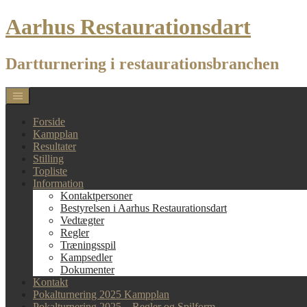
Skip
Aarhus Restaurationsdart
to
content
Dartturnering i restaurationsbranchen
Forside
Kampplan
Resultater
Stilling
Topliste
Information
Kontaktpersoner
Bestyrelsen i Aarhus Restaurationsdart
Vedtægter
Regler
Træningsspil
Kampsedler
Dokumenter
Kontakt
Pokalturnering 2025 Kampplan
Pokalturnering 2025 – Regler og Spilform