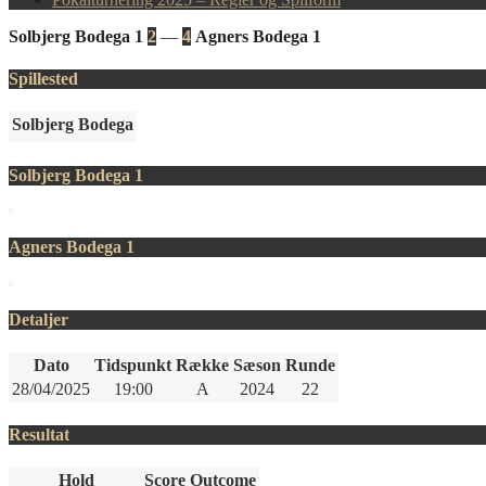
Solbjerg Bodega 1
2
—
4
Agners Bodega 1
Spillested
Solbjerg Bodega
Solbjerg Bodega 1
Agners Bodega 1
Detaljer
Dato
Tidspunkt
Række
Sæson
Runde
28/04/2025
19:00
A
2024
22
Resultat
Hold
Score
Outcome