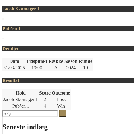
Jacob Skomager 1
Pub’en 1
Detaljer
Dato
Tidspunkt
Række
Sæson
Runde
31/03/2025
19:00
A
2024
19
Resultat
Hold
Score
Outcome
Jacob Skomager 1
2
Loss
Pub’en 1
4
Win
Søg
efter:
Seneste indlæg