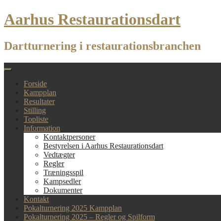
Skip
Aarhus Restaurationsdart
to
content
Dartturnering i restaurationsbranchen
Forside
Kampplan
Resultater
Stilling
Topliste
Information
Kontaktpersoner
Bestyrelsen i Aarhus Restaurationsdart
Vedtægter
Regler
Træningsspil
Kampsedler
Dokumenter
Kontakt
Pokalturnering 2025 Kampplan
Pokalturnering 2025 – Regler og Spilform