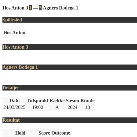
Hos Anton 3
1
—
5
Agners Bodega 1
Spillested
Hos Anton
Hos Anton 3
Agners Bodega 1
Detaljer
Dato
Tidspunkt
Række
Sæson
Runde
24/03/2025
19:00
A
2024
18
Resultat
Hold
Score
Outcome